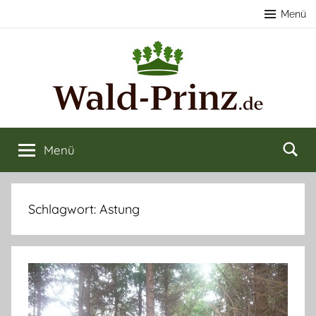
Zum
Menü
Inhalt
springen
Nachhaltige
Wald
kaufen
Menü
Forstwirtschaft
&
verkaufen
&
Schlagwort:
Astung
Naturerlebnisse