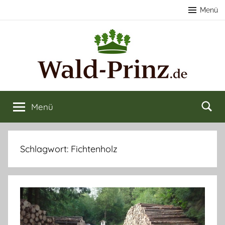
Zum
Menü
Inhalt
springen
Nachhaltige
Wald
kaufen
Menü
Forstwirtschaft
&
verkaufen
&
Schlagwort:
Fichtenholz
Naturerlebnisse