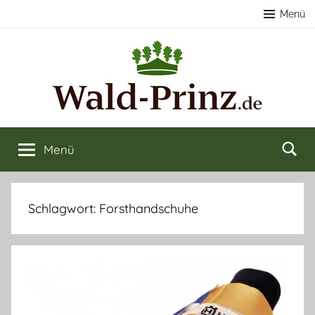
Zum
Menü
Inhalt
springen
Nachhaltige
Wald
kaufen
Menü
Forstwirtschaft
&
verkaufen
&
Schlagwort:
Forsthandschuhe
Naturerlebnisse