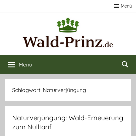
Zum
Menü
Inhalt
springen
Nachhaltige
Wald
kaufen
Menü
Forstwirtschaft
&
verkaufen
&
Schlagwort:
Naturverjüngung
Naturerlebnisse
Naturverjüngung: Wald-Erneuerung
zum Nulltarif