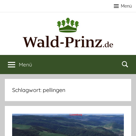
Zum
Menü
Inhalt
springen
Nachhaltige
Wald
kaufen
Menü
Forstwirtschaft
&
verkaufen
&
Schlagwort:
pellingen
Naturerlebnisse