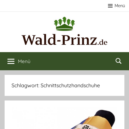
Zum
Menü
Inhalt
springen
Nachhaltige
Wald
kaufen
Menü
Forstwirtschaft
&
verkaufen
&
Schlagwort:
Schnittschutzhandschuhe
Naturerlebnisse