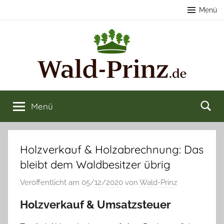
Zum
Menü
Inhalt
springen
Nachhaltige
Wald
kaufen
Menü
Forstwirtschaft
&
verkaufen
&
Holzverkauf & Holzabrechnung: Das
bleibt dem Waldbesitzer übrig
Naturerlebnisse
Veröffentlicht am
05/12/2020
von
Wald-Prinz
Holzverkauf & Umsatzsteuer