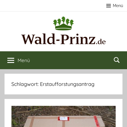
Zum
Menü
Inhalt
springen
Nachhaltige
Wald
kaufen
Menü
Forstwirtschaft
&
verkaufen
&
Schlagwort:
Erstaufforstungsantrag
Naturerlebnisse