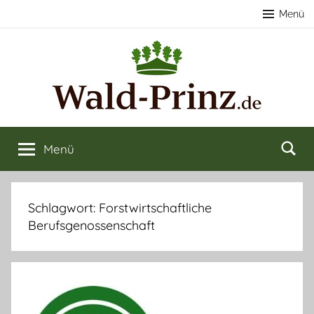
Zum
Menü
Inhalt
springen
Nachhaltige
Wald
kaufen
Menü
Forstwirtschaft
&
verkaufen
&
Schlagwort:
Forstwirtschaftliche
Berufsgenossenschaft
Naturerlebnisse