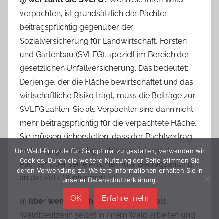
verpachten, ist grundsätzlich der Pächter
beitragspflichtig gegenüber der
Sozialversicherung für Landwirtschaft, Forsten
und Gartenbau (SVLFG), speziell im Bereich der
gesetzlichen Unfallversicherung. Das bedeutet:
Derjenige, der die Fläche bewirtschaftet und das
wirtschaftliche Risiko trägt, muss die Beiträge zur
SVLFG zahlen. Sie als Verpächter sind dann nicht
mehr beitragspflichtig für die verpachtete Fläche.
Sie müssen sicherstellen, dass der Pachtvertrag
ordnungsgemäß abgeschlossen ist und der
Um Wald-Prinz.de für Sie optimal zu gestalten, verwenden wir
Cookies. Durch die weitere Nutzung der Seite stimmen Sie
Pächter über seine Pflichten (u.a. Beitragzahlung
deren Verwendung zu. Weitere Informationen erhalten Sie in
an die SVLFG) informiert ist.
unserer Datenschutzerklärung.
OK
Erfahre mehr
@ über wen versichert?
Ja, wenn Sie als
Waldbesitzerin selbst in Ihrem Wald arbeiten und