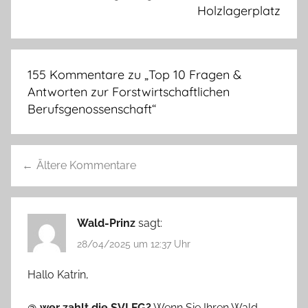
Holzlagerplatz
155 Kommentare zu „
Top 10 Fragen &
Antworten zur Forstwirtschaftlichen
Berufsgenossenschaft
“
Kommentarnavigation
Ältere Kommentare
Wald-Prinz
sagt:
28/04/2025 um 12:37 Uhr
Hallo Katrin,
@ wer zahlt die SVLFG?
Wenn Sie Ihren Wald