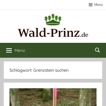
Zum
Menü
Inhalt
springen
Nachhaltige
Wald
kaufen
Menü
Forstwirtschaft
&
verkaufen
&
Schlagwort:
Grenzstein suchen
Naturerlebnisse