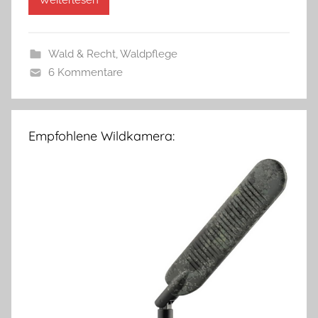
Weiterlesen
Wald & Recht
,
Waldpflege
6 Kommentare
Empfohlene Wildkamera: