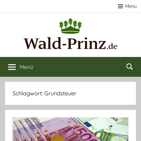
Zum
Menü
Inhalt
springen
Nachhaltige
Wald
kaufen
Menü
Forstwirtschaft
&
verkaufen
&
Schlagwort:
Grundsteuer
Naturerlebnisse