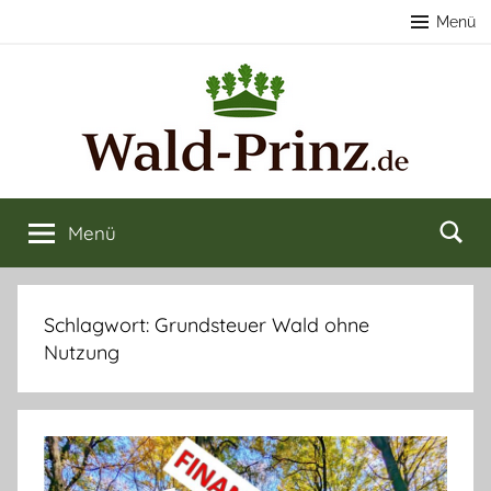
Zum
Menü
Inhalt
springen
Nachhaltige
Wald
kaufen
Menü
Forstwirtschaft
&
verkaufen
&
Schlagwort:
Grundsteuer Wald ohne
Nutzung
Naturerlebnisse