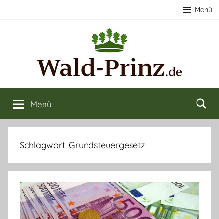
Zum
Menü
Inhalt
springen
Nachhaltige
Wald
kaufen
Menü
Forstwirtschaft
&
verkaufen
&
Schlagwort:
Grundsteuergesetz
Naturerlebnisse