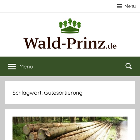
Zum
Menü
Inhalt
springen
Nachhaltige
Wald
kaufen
Menü
Forstwirtschaft
&
verkaufen
&
Schlagwort:
Gütesortierung
Naturerlebnisse