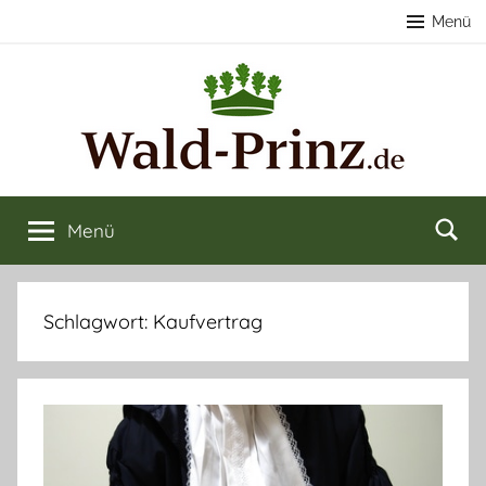
Zum
Menü
Inhalt
springen
Nachhaltige
Wald
kaufen
Menü
Forstwirtschaft
&
verkaufen
&
Schlagwort:
Kaufvertrag
Naturerlebnisse