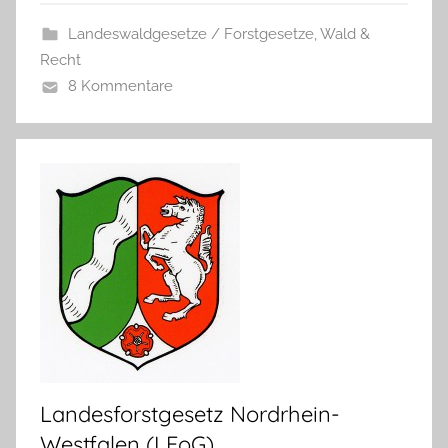
Landeswaldgesetze / Forstgesetze
,
Wald &
Recht
8 Kommentare
Landesforstgesetz Nordrhein-
Westfalen (LFoG)