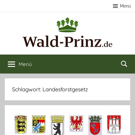
Zum
Menü
Inhalt
springen
Nachhaltige
Wald
kaufen
Menü
Forstwirtschaft
&
verkaufen
&
Schlagwort:
Landesforstgesetz
Naturerlebnisse