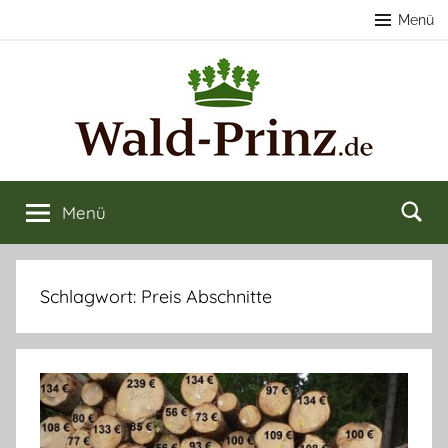
Zum
Menü
Inhalt
springen
Nachhaltige
Wald
kaufen
Menü
Forstwirtschaft
&
verkaufen
&
Schlagwort:
Preis Abschnitte
Naturerlebnisse