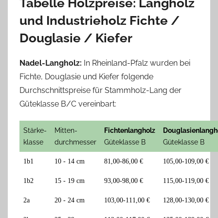
Tabelle Holzpreise: Langholz
und Industrieholz Fichte /
Douglasie / Kiefer
Nadel-Langholz:
In Rheinland-Pfalz wurden bei
Fichte, Douglasie und Kiefer folgende
Durchschnittspreise für Stammholz-Lang der
Güteklasse B/C vereinbart:
Stärke-
Mitten-
Fichtenlangholz
Douglasienlangh
klasse
durchmesser
Güteklasse B
Güteklasse B
1b1
10 - 14 cm
81,00-86,00 €
105,00-109,00 €
1b2
15 - 19 cm
93,00-98,00 €
115,00-119,00 €
2a
20 - 24 cm
103,00-111,00 €
128,00-130,00 €