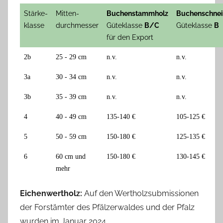
Stärke-
Mitten-
Buchenstammholz
Buchenschnei
klasse
durchmesser
Güteklasse
B/C
Güteklasse
B
für den Export
2b
25 - 29 cm
n.v.
n.v.
3a
30 - 34 cm
n.v.
n.v.
3b
35 - 39 cm
n.v.
n.v.
4
40 - 49 cm
135-140 €
105-125 €
5
50 - 59 cm
150-180 €
125-135 €
6
60 cm und
150-180 €
130-145 €
mehr
Eichenwertholz:
Auf den Wertholzsubmissionen
der Forstämter des Pfälzerwaldes und der Pfalz
wurden im Januar 2024