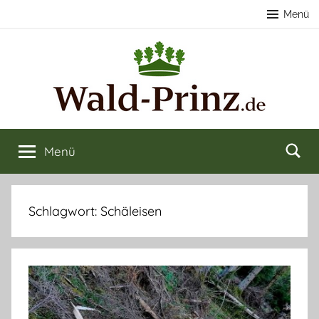
Zum
Menü
Inhalt
springen
Nachhaltige
Wald
kaufen
Menü
Forstwirtschaft
&
verkaufen
&
Schlagwort:
Schäleisen
Naturerlebnisse