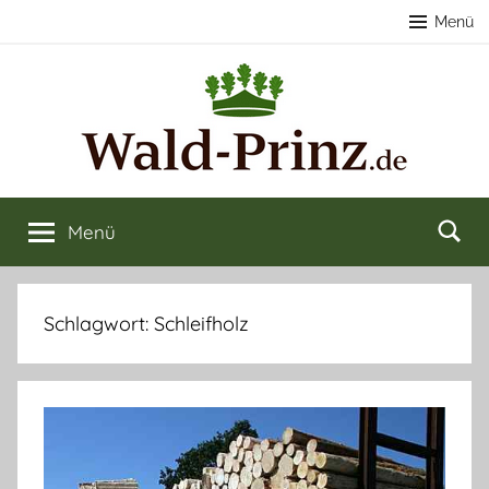
Zum
Menü
Inhalt
springen
Nachhaltige
Wald
kaufen
Menü
Forstwirtschaft
&
verkaufen
&
Schlagwort:
Schleifholz
Naturerlebnisse