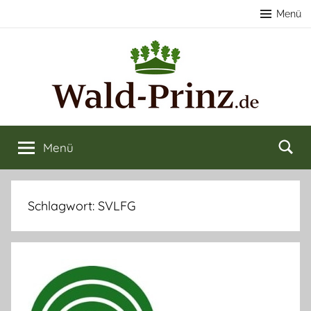
Zum
Menü
Inhalt
springen
Nachhaltige
Wald
kaufen
Menü
Forstwirtschaft
&
verkaufen
&
Schlagwort:
SVLFG
Naturerlebnisse