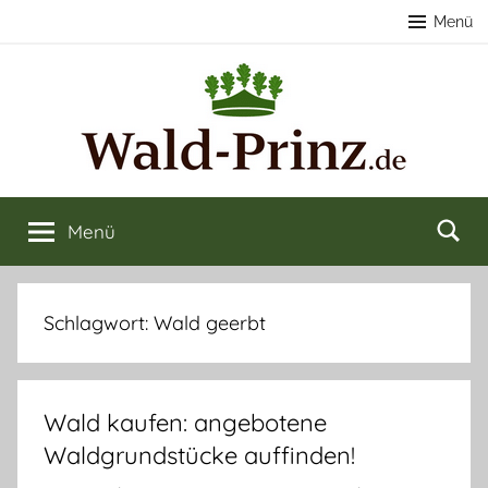
Zum
Menü
Inhalt
springen
Nachhaltige
Wald
kaufen
Menü
Forstwirtschaft
&
verkaufen
&
Schlagwort:
Wald geerbt
Naturerlebnisse
Wald kaufen: angebotene
Waldgrundstücke auffinden!