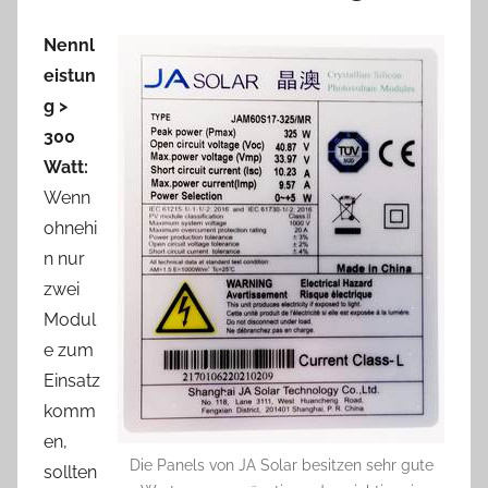
Nennl
eistun
g >
300
Watt:
Wenn
ohnehi
n nur
zwei
Modul
e zum
Einsatz
komm
en,
Die Panels von JA Solar besitzen sehr gute
sollten