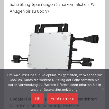
hohe String-Spannungen (in herkömmlichen PV-
Anlagen bis zu 600 V).
Um Wald-Prinz.de für Sie optimal zu gestalten, verwenden wir
Hoymiles HMS-800W-2T Mikrowechselrichter mit
Cookies. Durch die weitere Nutzung der Seite stimmen Sie
integriertem WiFi für Balkonkraftwerk
deren Verwendung zu. Weitere Informationen erhalten Sie in
unserer Datenschutzerklärung.
OK
Erfahre mehr
Update! Hoymiles 2-in-1-Mikrowechselrichter:
Nicht jedes Modul kann an jeden Micro-