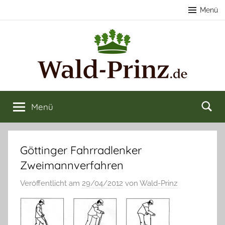
Zum
Menü
Inhalt
springen
Nachhaltige
Wald
kaufen
Menü
Forstwirtschaft
&
verkaufen
&
Göttinger Fahrradlenker
Zweimannverfahren
Naturerlebnisse
Veröffentlicht am
29/04/2012
von
Wald-Prinz